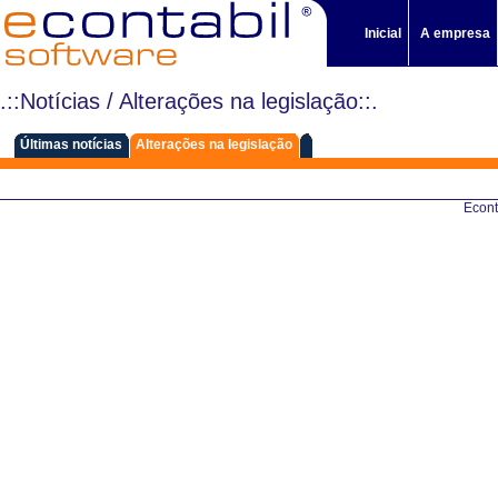
Inicial
A empresa
.::Notícias / Alterações na legislação::.
Últimas notícias
|
Alterações na legislação
|
|
Econt