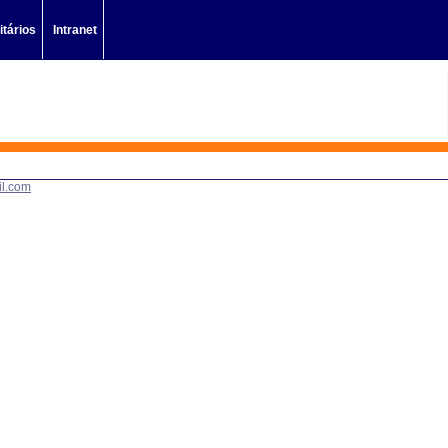
litários
Intranet
il.com