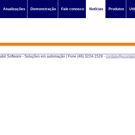
Atualizações
Demonstração
Fale conosco
Notícias
Produtos
Uti
abil Software - Soluções em automação | Fone (46) 3224-1529 -
contato@econtab